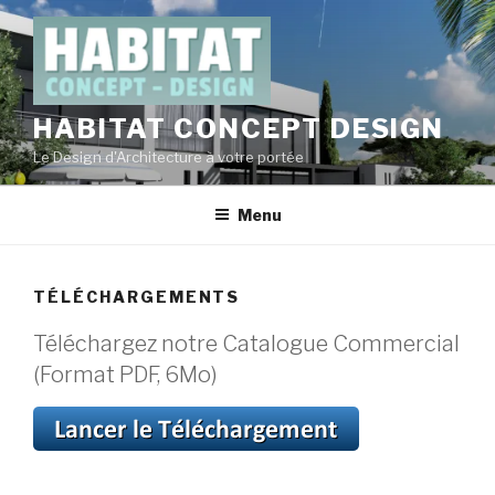
Aller
au
contenu
principal
HABITAT CONCEPT DESIGN
Le Design d'Architecture à votre portée
Menu
TÉLÉCHARGEMENTS
Téléchargez notre Catalogue Commercial
(Format PDF, 6Mo)