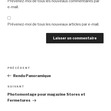
Prévenez-moi de tous les nouveaux commentaires par
e-mail.
Prévenez-moi de tous les nouveaux articles par e-mail.
Navigation
Article
PRÉCÉDENT
de
précédent
Rendu Panoramique
l’article
Article
SUIVANT
suivant
Photomontage pour magazine Stores et
Fermetures