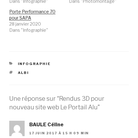
Dans "Infographie"
Dans "Photomontage"
Porte Performance 70
pour SAPA
28 janvier 2020
Dans "Infographie"
CATÉGORIES
INFOGRAPHIE
ÉTIQUETTES
ALBI
Une réponse sur “Rendus 3D pour
nouveau site web Le Portail Alu”
BAULE Céline
17 JUIN 2017 À 15 H 09 MIN