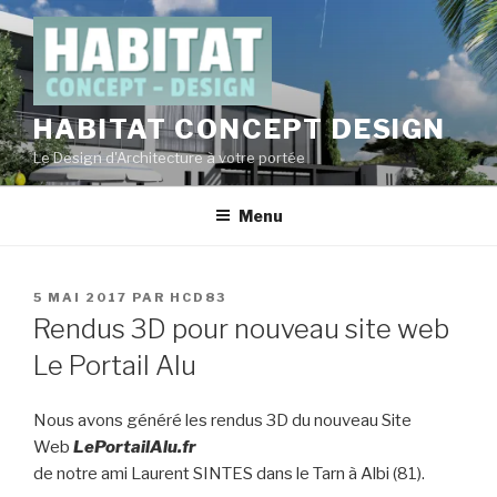
Aller
au
contenu
principal
HABITAT CONCEPT DESIGN
Le Design d'Architecture à votre portée
Menu
PUBLIÉ
5 MAI 2017
PAR
HCD83
LE
Rendus 3D pour nouveau site web
Le Portail Alu
Nous avons généré les rendus 3D du nouveau Site
Web
LePortailAlu.fr
de notre ami Laurent SINTES dans le Tarn à Albi (81).